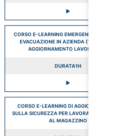
CORSO E-LEARNING EMERGENZA E PIANO DI
EVACUAZIONE IN AZIENDA (VALIDO PER
AGGIORNAMENTO LAVORATORI)
DURATA
1H
CORSO E-LEARNING DI AGGIORNAMENTO
SULLA SICUREZZA PER LAVORATORI ADDETTI
AL MAGAZZINO