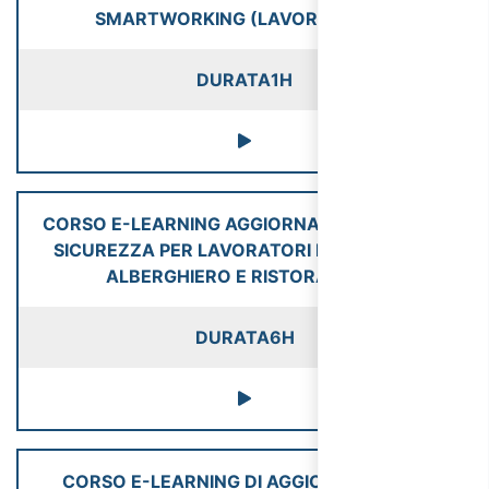
SMARTWORKING (LAVORO AGILE)
DURATA
1H
CORSO E-LEARNING AGGIORNAMENTO SULLA
SICUREZZA PER LAVORATORI DEL SETTORE
ALBERGHIERO E RISTORAZIONE
DURATA
6H
CORSO E-LEARNING DI AGGIORNAMENTO