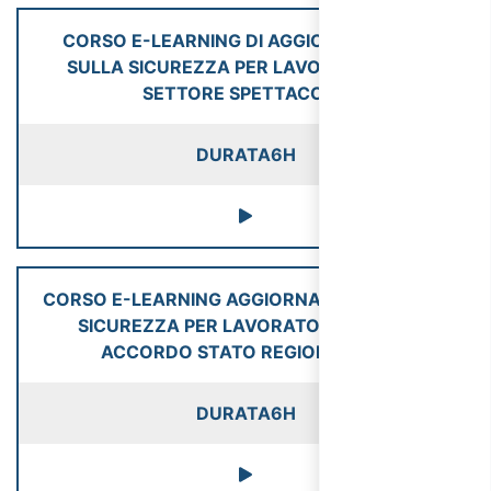
CORSO E-LEARNING DI AGGIORNAMENTO
SULLA SICUREZZA PER LAVORATORI DEL
SETTORE SPETTACOLO
DURATA
6H
CORSO E-LEARNING AGGIORNAMENTO SULLA
SICUREZZA PER LAVORATORI (NUOVO
ACCORDO STATO REGIONI 2025)
DURATA
6H