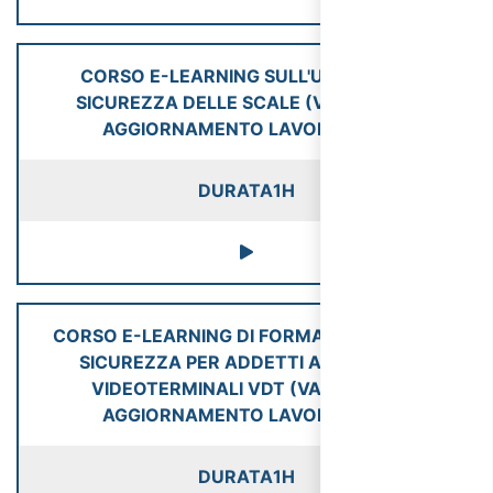
CORSO E-LEARNING SULL'UTILIZZO IN
SICUREZZA DELLE SCALE (VALIDO PER
AGGIORNAMENTO LAVORATORI)
DURATA
1H
CORSO E-LEARNING DI FORMAZIONE SULLA
SICUREZZA PER ADDETTI ALL'USO DEI
VIDEOTERMINALI VDT (VALIDO PER
AGGIORNAMENTO LAVORATORI)
DURATA
1H