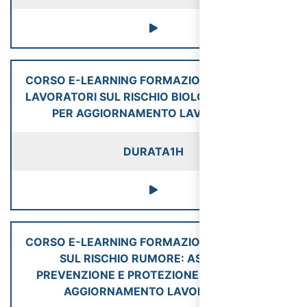
CORSO E-LEARNING FORMAZIONE SICUREZZA
LAVORATORI SUL RISCHIO BIOLOGICO (VALIDO
PER AGGIORNAMENTO LAVORATORI)
DURATA
1H
CORSO E-LEARNING FORMAZIONE SICUREZZA
SUL RISCHIO RUMORE: ASPETTI DI
PREVENZIONE E PROTEZIONE (VALIDO PER
AGGIORNAMENTO LAVORATORI)