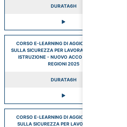
DURATA
6H
CORSO E-LEARNING DI AGGIORNAMENTO
SULLA SICUREZZA PER LAVORATORI SETTORE
ISTRUZIONE - NUOVO ACCORDO STATO
REGIONI 2025
DURATA
6H
CORSO E-LEARNING DI AGGIORNAMENTO
SULLA SICUREZZA PER LAVORATORI DEL