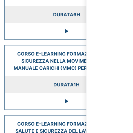
DURATA
6H
CORSO E-LEARNING FORMAZIONE SULLA
SICUREZZA NELLA MOVIMENTAZIONE
MANUALE CARICHI (MMC) PER LAVORATORI
DURATA
1H
CORSO E-LEARNING FORMAZIONE SULLA
SALUTE E SICUREZZA DEL LAVORATORE IN