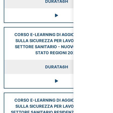
DURATA
6H
CORSO E-LEARNING DI AGGIORNAMENTO
SULLA SICUREZZA PER LAVORATORI DEL
SETTORE SANITARIO - NUOVO ACCORDO
STATO REGIONI 2025
DURATA
6H
CORSO E-LEARNING DI AGGIORNAMENTO
SULLA SICUREZZA PER LAVORATORI DEL
SETTORE SANITARIO RESIDENZIALE - NUOVO