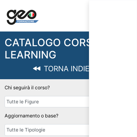
CATALOGO CORSI E-
LEARNING
TORNA INDIETRO
Chi seguirà il corso?
Aggiornamento o base?