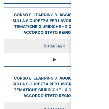
CORSO E-LEARNING DI AGGIORNAMENTO
SULLA SICUREZZA PER LAVORATORI SULLE
TEMATICHE GIURIDICHE - 2 ORE - NUOVO
ACCORDO STATO REGIONI 2025
DURATA
2H
CORSO E-LEARNING DI AGGIORNAMENTO
SULLA SICUREZZA PER LAVORATORI SULLE
TEMATICHE GIURIDICHE - 6 ORE - NUOVO
ACCORDO STATO REGIONI 2025