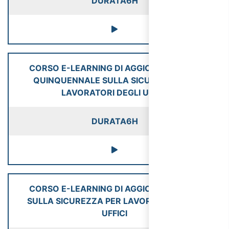
DURATA
6H
CORSO E-LEARNING DI AGGIORNAMENTO
QUINQUENNALE SULLA SICUREZZA PER
LAVORATORI DEGLI UFFICI
DURATA
6H
CORSO E-LEARNING DI AGGIORNAMENTO
SULLA SICUREZZA PER LAVORATORI DEGLI
UFFICI