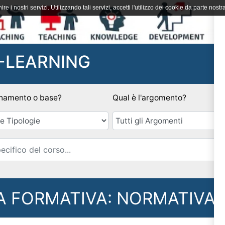
ire i nostri servizi. Utilizzando tali servizi, accetti l'utilizzo dei cookie da parte nostra
-LEARNING
namento o base?
Qual è l'argomento?
Email
A FORMATIVA: NORMATIVA 